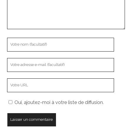
Votre
nom
Votre
adresse
e-
L’adresse
mail
URL
de
Oui, ajoutez-moi à votre liste de diffusion.
votre
site