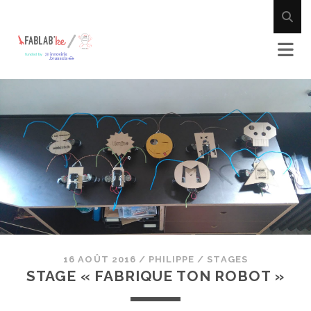
16 AOÛT 2016
/
PHILIPPE
/
STAGES
STAGE « FABRIQUE TON ROBOT »