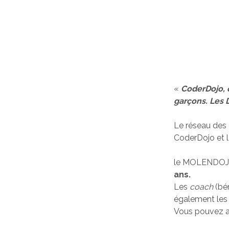
«
CoderDojo, c
garçons. Les 
Le réseau des
CoderDojo et l
le MOLENDOJO 
ans.
Les
coach
(bé
également les
Vous pouvez a