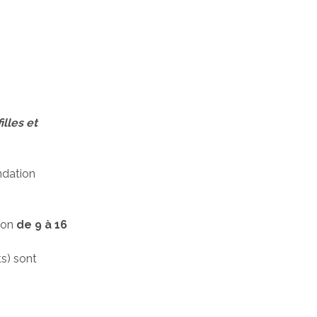
illes et
ndation
ion
de 9 à 16
ts) sont