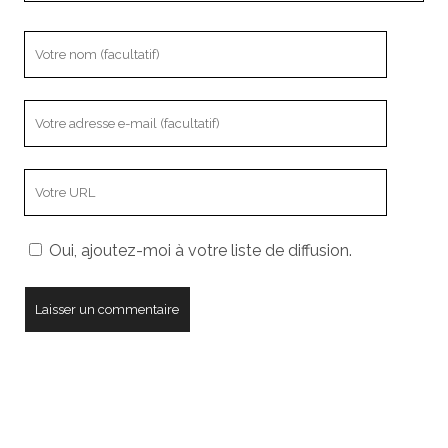
Votre
nom
Votre
adresse
e-
L’adresse
mail
URL
de
Oui, ajoutez-moi à votre liste de diffusion.
votre
site