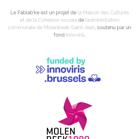
Le Fablab'ke est un projet de
la Maison des Cultures
et de la Cohésion sociale
de
l’administration
communale de Molenbeek-Saint-Jean
, soutenu par un
fond
Innoviris
.