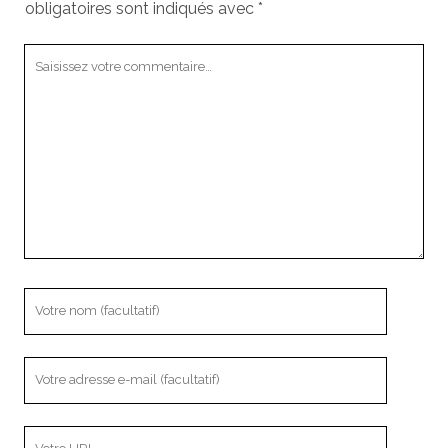
obligatoires sont indiqués avec
*
Votre
commentaire
Votre
nom
Votre
adresse
e-
L’adresse
mail