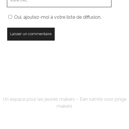
URL
de
Oui, ajoutez-moi à votre liste de diffusion.
votre
site
FABLAB'KE
Un espace pour les jeunes makers – Een ruimte voor jonge
makers