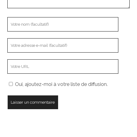
Votre
nom
Votre
adresse
e-
L’adresse
mail
URL
de
Oui, ajoutez-moi à votre liste de diffusion.
votre
site