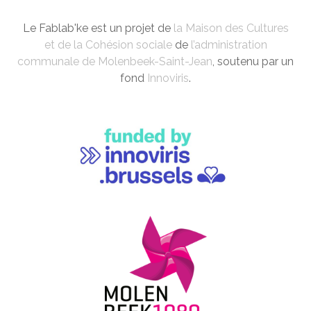
Le Fablab'ke est un projet de
la Maison des Cultures
et de la Cohésion sociale
de
l’administration
communale de Molenbeek-Saint-Jean
, soutenu par un
fond
Innoviris
.