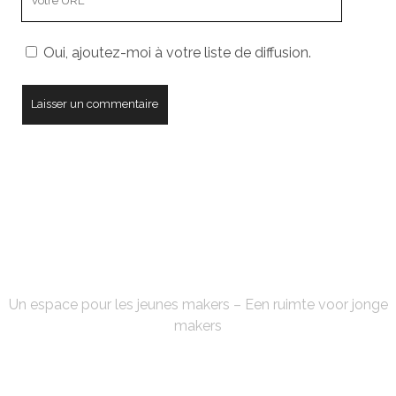
URL
de
Oui, ajoutez-moi à votre liste de diffusion.
votre
site
FABLAB'KE
Un espace pour les jeunes makers – Een ruimte voor jonge
makers