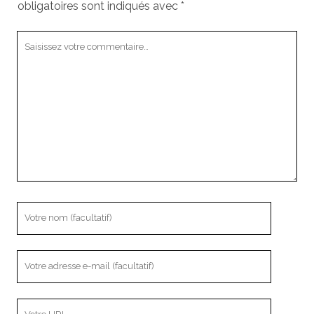
obligatoires sont indiqués avec
*
Votre
commentaire
Votre
nom
Votre
adresse
e-
L’adresse
mail