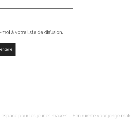
moi à votre liste de diffusion.
FABLAB'KE
 espace pour les jeunes makers – Een ruimte voor jonge mak