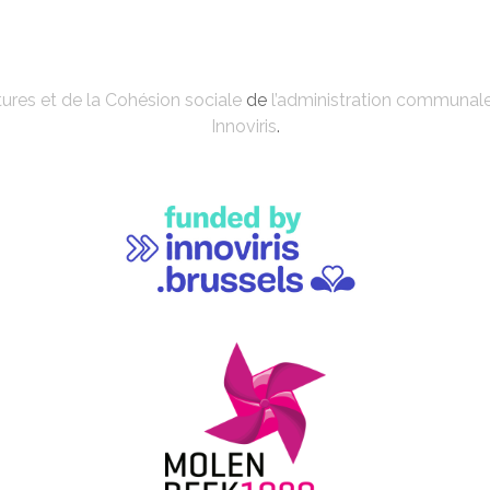
ures et de la Cohésion sociale
de
l’administration communal
Innoviris
.