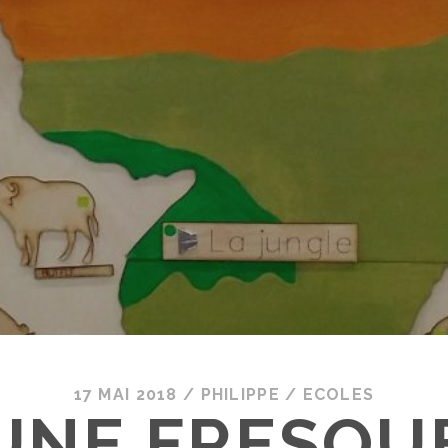
17 MAI 2018
/
PHILIPPE
/
ECOLES
UNE FRESQU