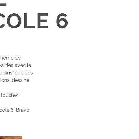
COLE 6
e thème de
arties avec le
e ainsi que des
tions, dessiné
s
 toucher.
école 6. Bravo