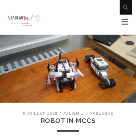
6 JUILLET 2018
/
JULIEN L.
/
FABLABKE
ROBOT IN MCCS