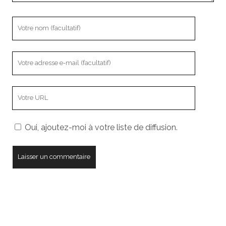
Votre
nom
Votre
adresse
e-
L’adresse
mail
URL
de
Oui, ajoutez-moi à votre liste de diffusion.
votre
site