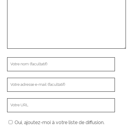
Votre
nom
Votre
adresse
e-
L’adresse
mail
URL
de
Oui, ajoutez-moi à votre liste de diffusion.
votre
site