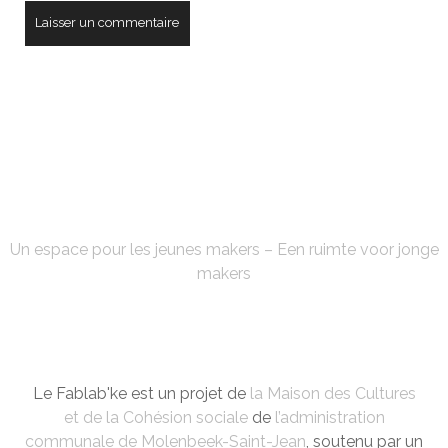
FABLAB'KE
Un espace pour les jeunes makers – Een ruimte voor jonge
makers
Le Fablab'ke est un projet de
la Maison des Cultures
et de la Cohésion sociale
de
l’administration
communale de Molenbeek-Saint-Jean
, soutenu par un