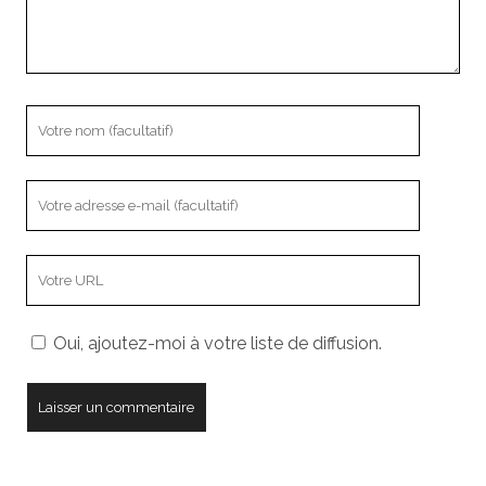
Votre
nom
Votre
adresse
e-
L’adresse
mail
URL
de
Oui, ajoutez-moi à votre liste de diffusion.
votre
site