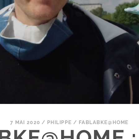
7 MAI 2020
/
PHILIPPE
/
FABLABKE@HOME
BKE@HOME : 