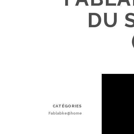
DU 
CATÉGORIES
Fablabke@home