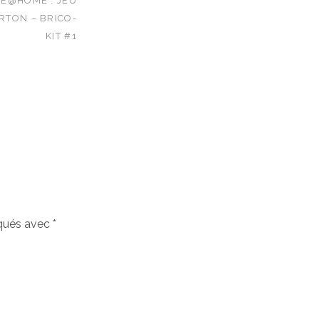
KE@HOME : JEU
RTON – BRICO-
KIT #1
iqués avec
*