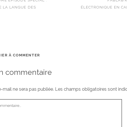
E ÉPISODE SPÉCIAL :
FABLAB’
E LA LANGUE DES
ÉLECTRONIQUE EN CA
MIER À COMMENTER
un commentaire
-mail ne sera pas publiée.
Les champs obligatoires sont ind