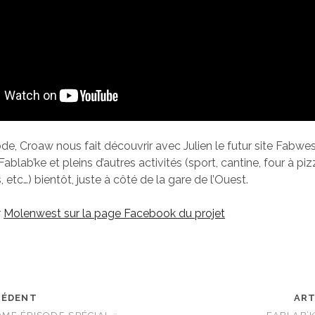
de, Croaw nous fait découvrir avec Julien le futur site Fabwes
Fablab’ke et pleins d’autres activités (sport, cantine, four à piz
, etc…) bientôt, juste à côté de la gare de l’Ouest.
r
Molenwest sur la page Facebook du projet
CÉDENT
ART