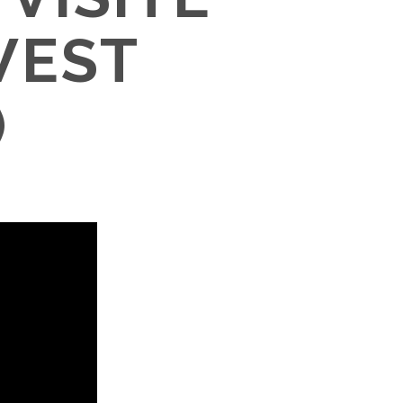
WEST
)