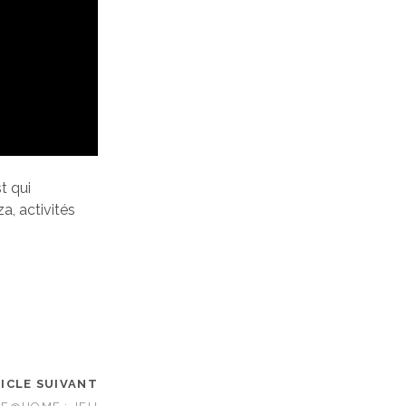
t qui
za, activités
ICLE SUIVANT