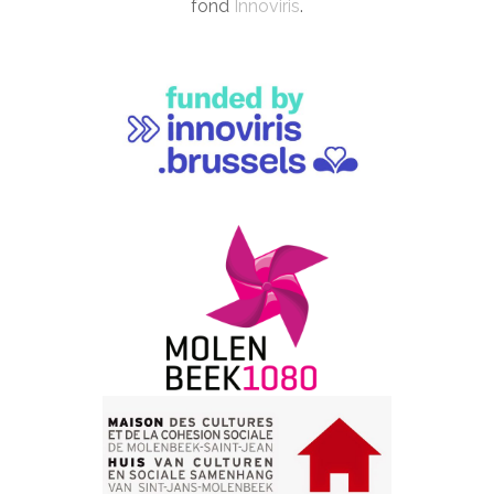
fond
Innoviris
.