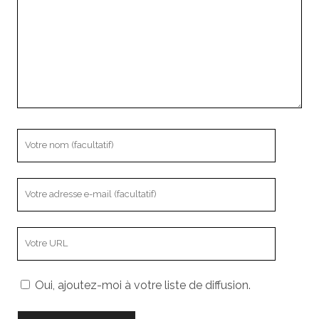
Votre
nom
Votre
adresse
e-
L’adresse
mail
URL
de
Oui, ajoutez-moi à votre liste de diffusion.
votre
site