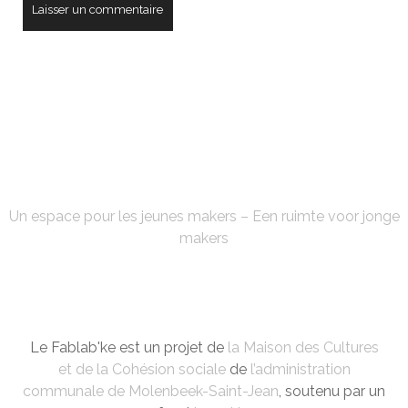
FABLAB'KE
Un espace pour les jeunes makers – Een ruimte voor jonge
makers
Le Fablab'ke est un projet de
la Maison des Cultures
et de la Cohésion sociale
de
l’administration
communale de Molenbeek-Saint-Jean
, soutenu par un