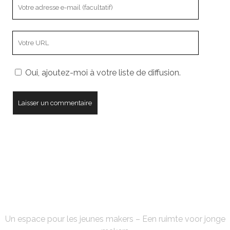
Votre
adresse
e-
L’adresse
mail
URL
de
Oui, ajoutez-moi à votre liste de diffusion.
votre
site
FABLAB'KE
Un espace pour les jeunes makers – Een ruimte voor jonge