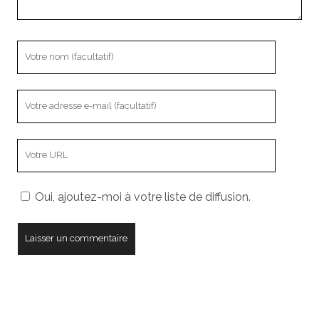
Votre
nom
Votre
adresse
e-
L’adresse
mail
URL
de
Oui, ajoutez-moi à votre liste de diffusion.
votre
site