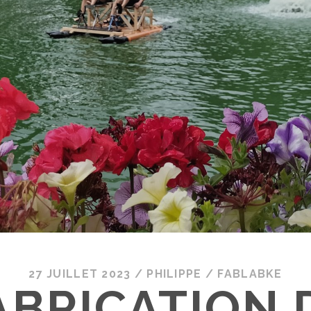
27 JUILLET 2023
/
PHILIPPE
/
FABLABKE
ABRICATION 