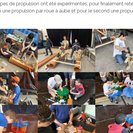
cipes de propulsion ont été expérimentés, pour finalement rete
 une propulsion par roue à aube et pour le second une propu