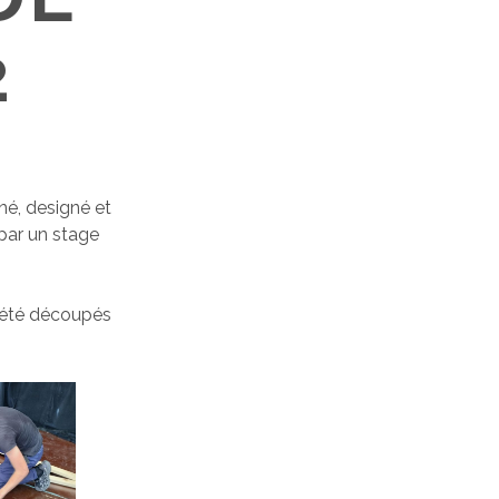
2
né, designé et
 par un stage
 été découpés