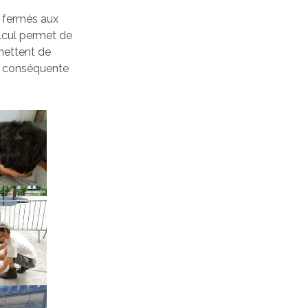
C fermés aux
alcul permet de
rmettent de
té conséquente