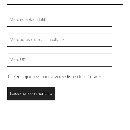
Votre
nom
Votre
adresse
e-
L’adresse
mail
URL
de
Oui, ajoutez-moi à votre liste de diffusion.
votre
site