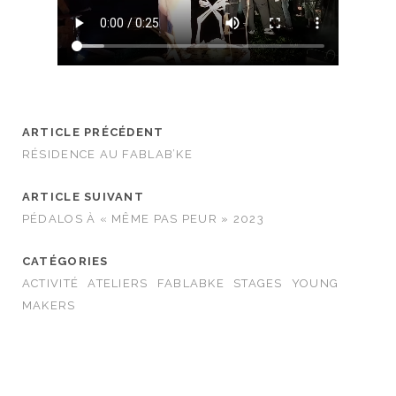
ARTICLE PRÉCÉDENT
RÉSIDENCE AU FABLAB’KE
ARTICLE SUIVANT
PÉDALOS À « MÊME PAS PEUR » 2023
CATÉGORIES
ACTIVITÉ
ATELIERS
FABLABKE
STAGES
YOUNG
MAKERS