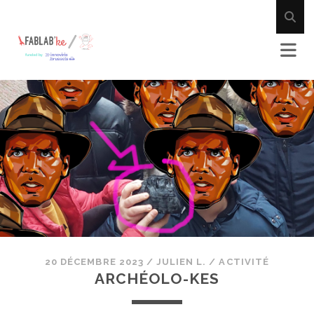
20 DÉCEMBRE 2023
/
JULIEN L.
/
ACTIVITÉ
ARCHÉOLO-KES