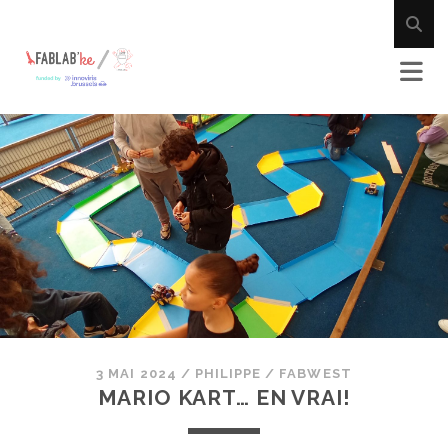
3 MAI 2024
/
PHILIPPE
/
FABWEST
MARIO KART… EN VRAI!