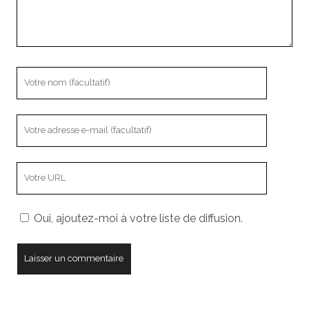
Votre
nom
Votre
adresse
e-
L’adresse
mail
URL
de
Oui, ajoutez-moi à votre liste de diffusion.
votre
site