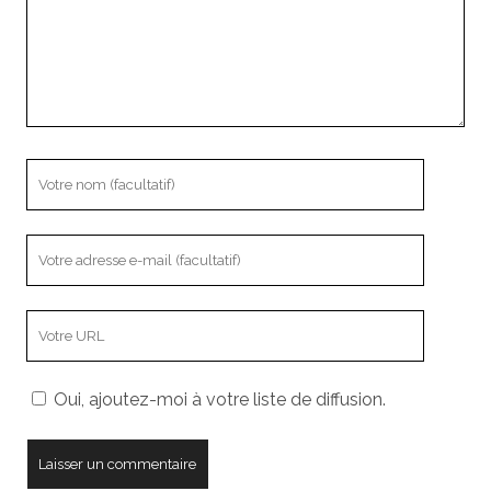
Votre
nom
Votre
adresse
e-
L’adresse
mail
URL
de
Oui, ajoutez-moi à votre liste de diffusion.
votre
site