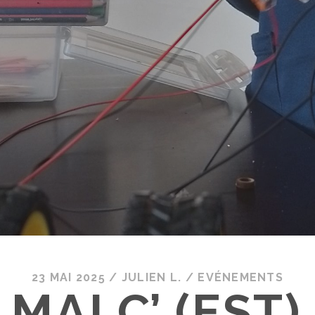
23 MAI 2025
/
JULIEN L.
/
EVÉNEMENTS
 MAI C’ (EST)