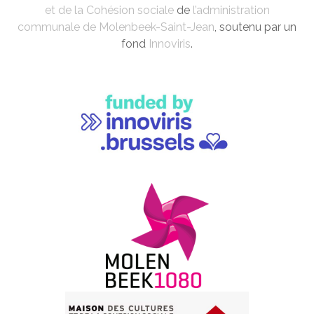
et de la Cohésion sociale
de
l’administration
communale de Molenbeek-Saint-Jean
, soutenu par un
fond
Innoviris
.