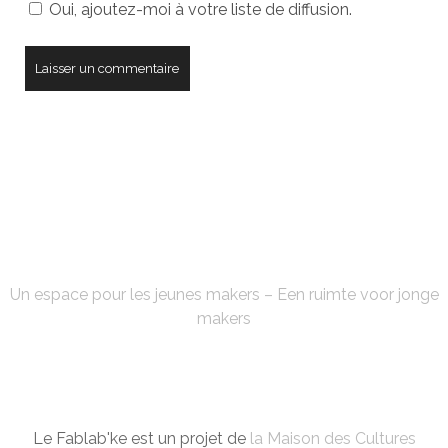
Oui, ajoutez-moi à votre liste de diffusion.
votre
site
FABLAB'KE
Un espace pour les jeunes makers – Een ruimte voor jonge
makers
Le Fablab'ke est un projet de
la Maison des Cultures