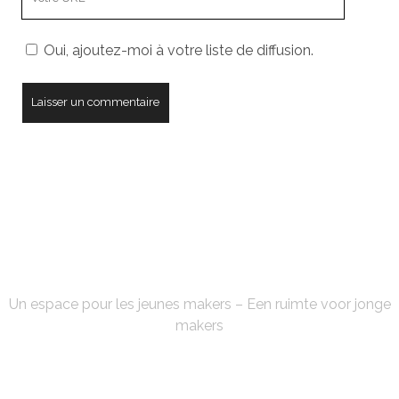
URL
de
Oui, ajoutez-moi à votre liste de diffusion.
votre
site
FABLAB'KE
Un espace pour les jeunes makers – Een ruimte voor jonge
makers