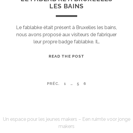
LES BAINS
Le fablabke était présent à Bruxelles les bains,
nous avons proposé aux visiteurs de fabriquer
leur propre badge fablabke. Il…
LE
READ THE POST
FABLAB’KE
À
BRUXELLES
PAGINATION
PRÉC.
1
…
5
6
LES
BAINS
DES
PUBLICATIONS
FABLAB'KE
Un espace pour les jeunes makers – Een ruimte voor jonge
makers