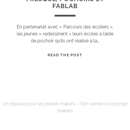
FABLAB
En partenariat avec « Parcours des écoliers »,
les jeunes « redessinent » leurs écoles à l’aide
de pochoir qu’ils ont réalisé à la…
FRESQUE,
READ THE POST
POCHOIRS
ET
FABLAB
FABLAB'KE
Un espace pour les jeunes makers – Een ruimte voor jonge
makers