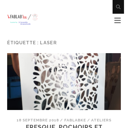
ÉTIQUETTE :
LASER
18 SEPTEMBRE 2018
/
FABLABKE
/
ATELIERS
FRESQUE, POCHOIRS ET