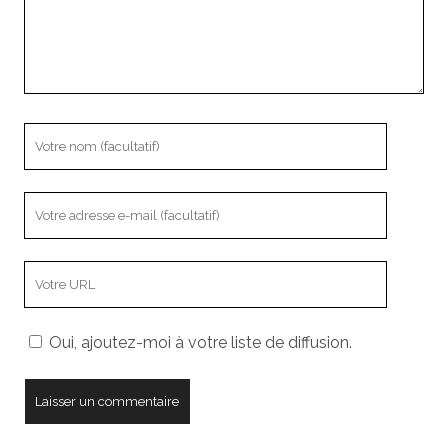
Votre
nom
Votre
adresse
e-
L’adresse
mail
URL
de
Oui, ajoutez-moi à votre liste de diffusion.
votre
site