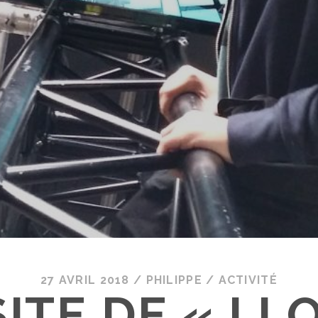
27 AVRIL 2018
/
PHILIPPE
/
ACTIVITÉ
SITE DE « I L