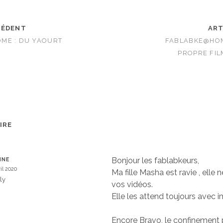
CÉDENT
ART
ME : DU YAOURT
FABLABKE@HOM
PROPRE FIL
IRE
Bonjour les fablabkeurs,
INE
ril 2020
Ma fille Masha est ravie , elle 
ly
vos vidéos.
Elle les attend toujours avec 
Encore Bravo, le confinement 