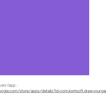
vers l’app :
google.com/store/apps/details?id=com.korrisoft.draw.your.g