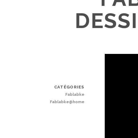
DESSI
CATÉGORIES
Fablabke
Fablabke@home