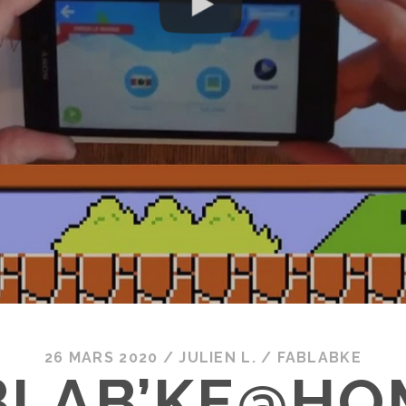
26 MARS 2020
/
JULIEN L.
/
FABLABKE
BLAB’KE@HOM