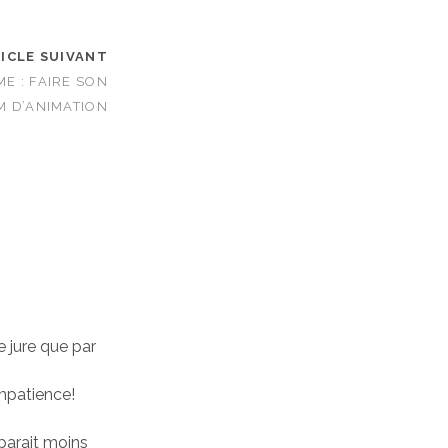
ICLE SUIVANT
E : FAIRE SON
M D’ANIMATION
ne jure que par
impatience!
parait moins