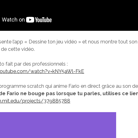
sente l’app « Dessine ton jeu vidéo » et nous montre tout son
n de cette vidéo.
uto fait par des professionnels :
youtube.com/watch?v=kNY5aWl-FkE
programme scratch qui anime Fario en direct grâce au son de 
de Fario ne bouge pas lorsque tu parles, utilises ce lien
ch.mit.edu/projects/379885788