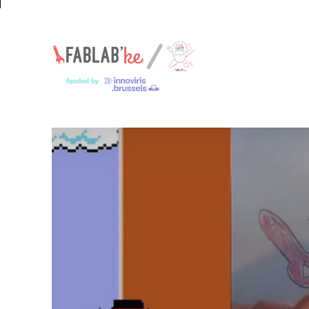
Un espace pour les jeunes makers – Een ruimte voor jonge