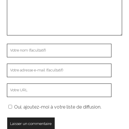
Votre
nom
Votre
adresse
e-
L’adresse
mail
URL
de
Oui, ajoutez-moi à votre liste de diffusion.
votre
site