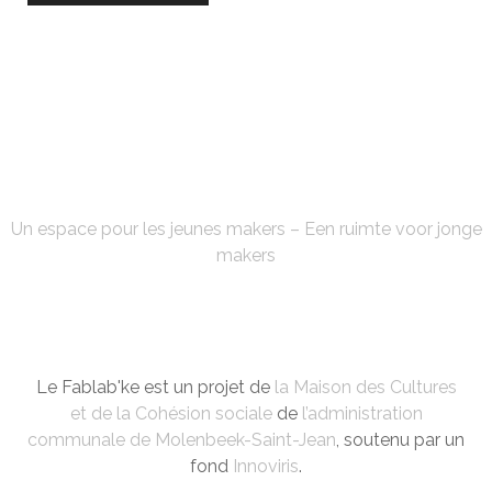
FABLAB'KE
Un espace pour les jeunes makers – Een ruimte voor jonge
makers
Le Fablab'ke est un projet de
la Maison des Cultures
et de la Cohésion sociale
de
l’administration
communale de Molenbeek-Saint-Jean
, soutenu par un
fond
Innoviris
.