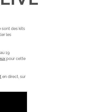
 sont des kits
ler les
 au 19
eux
pour cette
t
en direct, sur