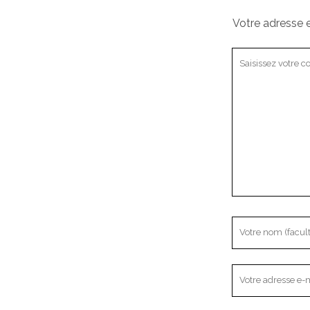
Votre adresse e
Votre
commentaire
Votre
nom
Votre
adresse
e-