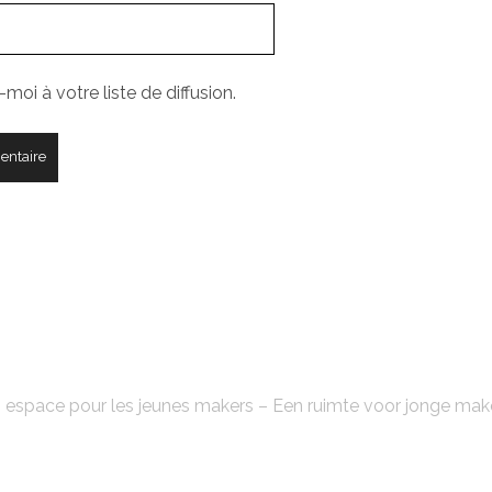
moi à votre liste de diffusion.
FABLAB'KE
 espace pour les jeunes makers – Een ruimte voor jonge mak