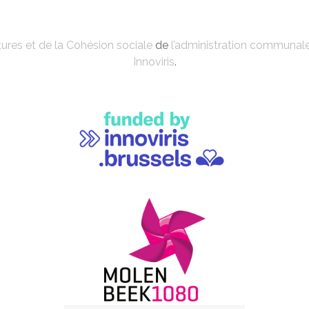
ures et de la Cohésion sociale
de
l’administration communal
Innoviris
.