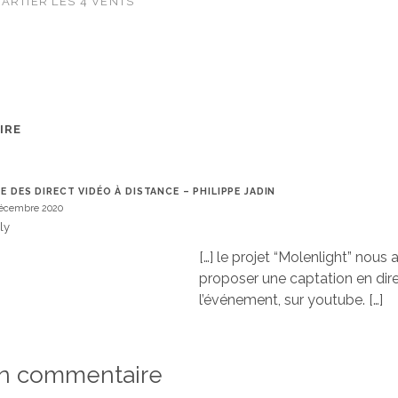
ARTIER LES 4 VENTS
IRE
RE DES DIRECT VIDÉO À DISTANCE – PHILIPPE JADIN
écembre 2020
ly
[…] le projet “Molenlight” nous
proposer une captation en dir
l’événement, sur youtube. […]
un commentaire