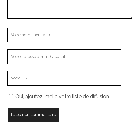
Votre
nom
Votre
adresse
e-
L’adresse
mail
URL
de
Oui, ajoutez-moi à votre liste de diffusion.
votre
site