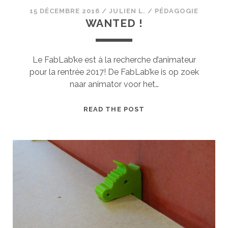
15 DÉCEMBRE 2016
/
JULIEN L.
/
PÉDAGOGIE
WANTED !
Le FabLab’ke est à la recherche d’animateur
pour la rentrée 2017! De FabLab’ke is op zoek
naar animator voor het…
WANTED
READ THE POST
!