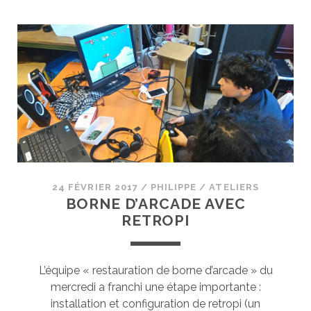
CARNAVAL
:
INITIATION
À
BLENDER
24 FÉVRIER 2017
/
PHILIPPE
/
ATELIERS
BORNE D’ARCADE AVEC
RETROPI
L’équipe « restauration de borne d’arcade » du
mercredi a franchi une étape importante :
installation et configuration de retropi (un