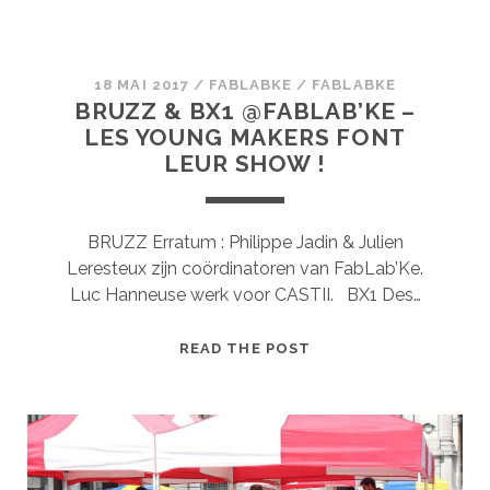
18 MAI 2017
/
FABLABKE
/
FABLABKE
BRUZZ & BX1 @FABLAB’KE –
LES YOUNG MAKERS FONT
LEUR SHOW !
BRUZZ Erratum : Philippe Jadin & Julien
Leresteux zijn coördinatoren van FabLab’Ke.
Luc Hanneuse werk voor CASTII. BX1 Des…
BRUZZ
READ THE POST
&
BX1
@FABLAB’KE
–
LES