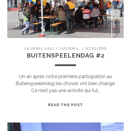
YOUNG
MAKERS
FONT
LEUR
SHOW
!
19 AVRIL 2017
/
JULIEN L.
/
ATELIERS
BUITENSPEELENDAG #2
Un an après notre première participation au
Buitenspeelendag les choses ont bien changé.
Ce n’est pas une activité qui fut…
BUITENSPEELENDAG
READ THE POST
#2