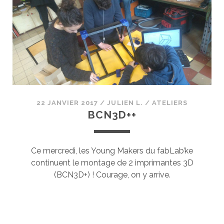
:
RÉACTIONS
EN
CHAINE
22 JANVIER 2017
/
JULIEN L.
/
ATELIERS
BCN3D++
Ce mercredi, les Young Makers du fabLab’ke
continuent le montage de 2 imprimantes 3D
(BCN3D+) ! Courage, on y arrive.