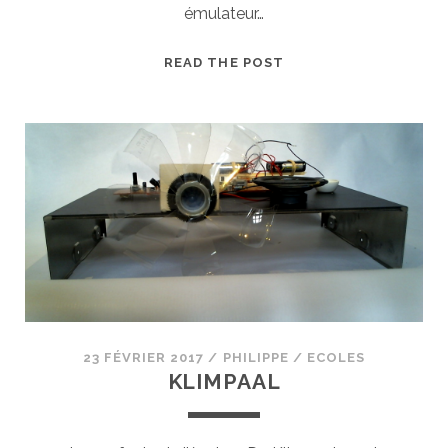
émulateur…
BORNE
READ THE POST
D’ARCADE
AVEC
RETROPI
23 FÉVRIER 2017
/
PHILIPPE
/
ECOLES
KLIMPAAL