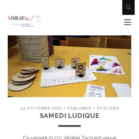
Fablab'ke
Posts
24 OCTOBRE 2017
/
FABLABKE
/
ATELIERS
SAMEDI LUDIQUE
Ce samedi 21/10, Virginie Tacq est venue