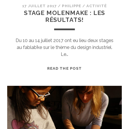
17 JUILLET 2017
/
PHILIPPE
/
ACTIVITÉ
STAGE MOLENMAKE : LES
RÉSULTATS!
Du 10 au 14 juillet 2017 ont eu lieu deux stages
au fablab’ke sur le thème du design industriel.
Le…
STAGE
READ THE POST
MOLENMAKE
:
LES
RÉSULTATS!