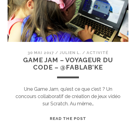
FABLAB
VACATAIRES
30 MAI 2017
/
JULIEN L.
/
ACTIVITÉ
GAME JAM – VOYAGEUR DU
CODE – @FABLAB’KE
Une Game Jam, qu’est ce que c’est ? Un
concours collaboratif de création de jeux vidéo
sur Scratch. Au même…
GAME
READ THE POST
JAM
–