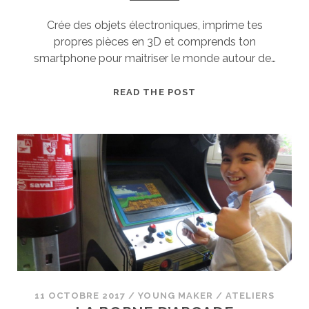
Crée des objets électroniques, imprime tes
propres pièces en 3D et comprends ton
smartphone pour maitriser le monde autour de…
ATELIER
READ THE POST
16
ANS
ET
PLUS
11 OCTOBRE 2017
/
YOUNG MAKER
/
ATELIERS