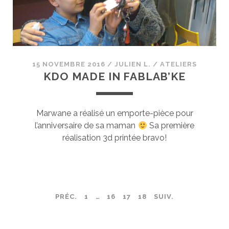
15 NOVEMBRE 2016
/
JULIEN L.
/
ATELIERS
KDO MADE IN FABLAB’KE
Marwane a réalisé un emporte-pièce pour
l’anniversaire de sa maman
Sa première
réalisation 3d printée bravo!
PAGINATION
PRÉC.
1
…
16
17
18
SUIV.
DES