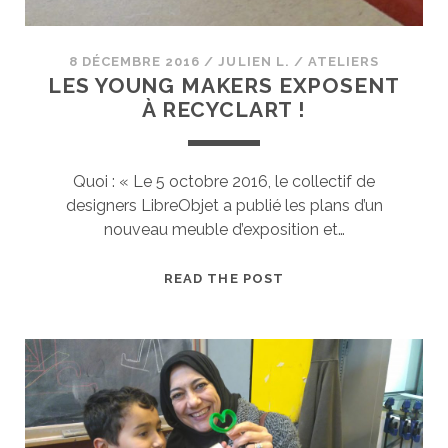
8 DÉCEMBRE 2016
/
JULIEN L.
/
ATELIERS
LES YOUNG MAKERS EXPOSENT
À RECYCLART !
Quoi : « Le 5 octobre 2016, le collectif de
designers LibreObjet a publié les plans d’un
nouveau meuble d’exposition et…
LES
READ THE POST
YOUNG
MAKERS
EXPOSENT
À
RECYCLART
!